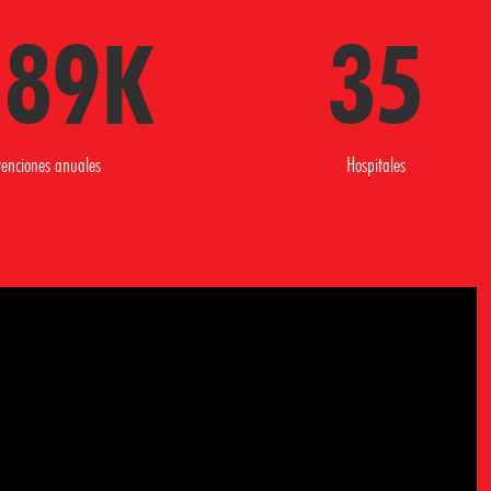
+
89
K
35
venciones anuales
Hospitales