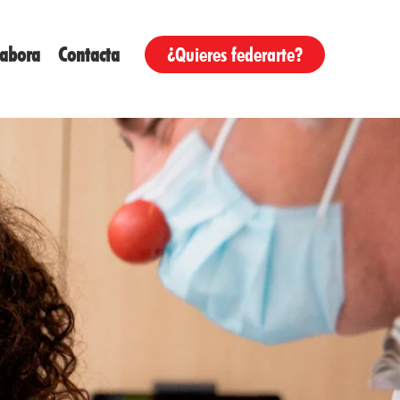
labora
Contacta
¿Quieres federarte?